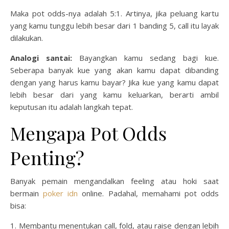
Maka pot odds-nya adalah 5:1. Artinya, jika peluang kartu
yang kamu tunggu lebih besar dari 1 banding 5, call itu layak
dilakukan.
Analogi santai:
Bayangkan kamu sedang bagi kue.
Seberapa banyak kue yang akan kamu dapat dibanding
dengan yang harus kamu bayar? Jika kue yang kamu dapat
lebih besar dari yang kamu keluarkan, berarti ambil
keputusan itu adalah langkah tepat.
Mengapa Pot Odds
Penting?
Banyak pemain mengandalkan feeling atau hoki saat
bermain
poker idn
online. Padahal, memahami pot odds
bisa:
1. Membantu menentukan call, fold, atau raise dengan lebih