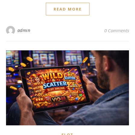
READ MORE
admin
0 Comments
SLOT