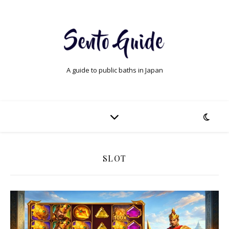
A guide to public baths in Japan
SLOT