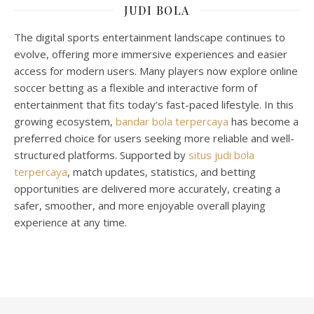
JUDI BOLA
The digital sports entertainment landscape continues to
evolve, offering more immersive experiences and easier
access for modern users. Many players now explore online
soccer betting as a flexible and interactive form of
entertainment that fits today’s fast-paced lifestyle. In this
growing ecosystem,
bandar bola terpercaya
has become a
preferred choice for users seeking more reliable and well-
structured platforms. Supported by
situs judi bola
terpercaya
, match updates, statistics, and betting
opportunities are delivered more accurately, creating a
safer, smoother, and more enjoyable overall playing
experience at any time.