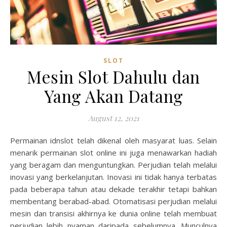
SLOT
Mesin Slot Dahulu dan
Yang Akan Datang
August 12, 2021
Permainan idnslot telah dikenal oleh masyarat luas. Selain
menarik permainan slot online ini juga menawarkan hadiah
yang beragam dan menguntungkan. Perjudian telah melalui
inovasi yang berkelanjutan. Inovasi ini tidak hanya terbatas
pada beberapa tahun atau dekade terakhir tetapi bahkan
membentang berabad-abad. Otomatisasi perjudian melalui
mesin dan transisi akhirnya ke dunia online telah membuat
perjudian lebih nyaman daripada sebelumnya. Munculnya