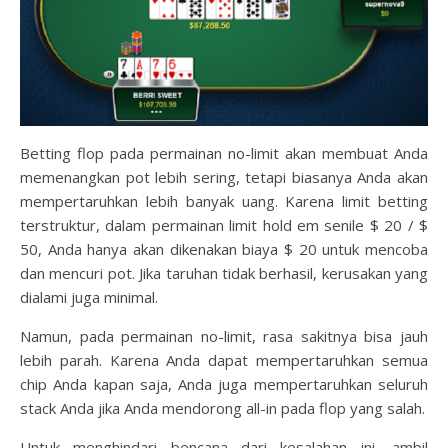
Betting flop pada permainan no-limit akan membuat Anda
memenangkan pot lebih sering, tetapi biasanya Anda akan
mempertaruhkan lebih banyak uang. Karena limit betting
terstruktur, dalam permainan limit hold em senile $ 20 / $
50, Anda hanya akan dikenakan biaya $ 20 untuk mencoba
dan mencuri pot. Jika taruhan tidak berhasil, kerusakan yang
dialami juga minimal.
Namun, pada permainan no-limit, rasa sakitnya bisa jauh
lebih parah. Karena Anda dapat mempertaruhkan semua
chip Anda kapan saja, Anda juga mempertaruhkan seluruh
stack Anda jika Anda mendorong all-in pada flop yang salah.
Untuk menghindari bencana dari kesalahan ini, ambil